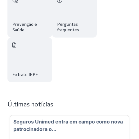
Prevenção e
Perguntas
Saúde
frequentes
Extrato IRPF
Últimas notícias
entra em campo como nova
InvestCoop atinge R$ 8
.
gestão e a...