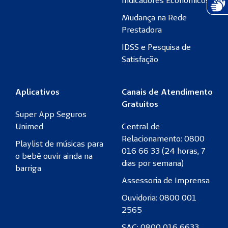
Indicadores Econômicos
Atend
Mudança na Rede
Prestadora
IDSS e Pesquisa de
Satisfação
Aplicativos
Canais de Atendimento
Gratuitos
Super App Seguros
Unimed
Central de
Relacionamento: 0800
Playlist de músicas para
016 66 33 (24 horas, 7
o bebê ouvir ainda na
dias por semana)
barriga
Assessoria de Imprensa
Ouvidoria: 0800 001
2565
SAC: 0800 016 6633