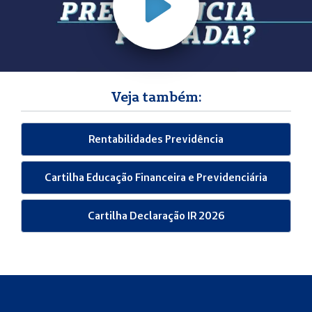
futura, durante a aposentadoria. De qualquer
indicados na proposta, de acordo com a
forma, vale lembrar que apesar de muito flexível,
distribuição definida na contratação do plano.
esse é um investimento de longo prazo.
Sobre o valor indenizado, há a incidência de
Imposto de Renda, conforme tributação escolhida
Veja também:
pelo participante: Progressiva Compensável ou
Regressiva Definitiva. Há ainda a possibilidade de
Rentabilidades Previdência
o participante contratar uma cobertura
Cartilha Educação Financeira e Previdenciária
complementar no momento da adesão ao plano
de Previdência, Pecúlio, que visa indenizar o
Cartilha Declaração IR 2026
capital contratado aos beneficiários indicados na
proposta, também de acordo com a distribuição
definida na contratação do plano.