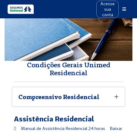
Acesse
sua
conta
Condições Gerais Unimed
Residencial
Compreensivo Residencial
Assistência Residencial
Cond. Gerais - Residencial - Vigência a partir
de 02/06/2026
Manual de Assistência Residencial 24 horas
Baixar